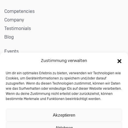
Competencies
Company
Testimonials
Blog
Events
Career
Zustimmung verwalten
Um dir ein optimales Erlebnis zu bieten, verwenden wir Technologien wie
Contact
Cookies, um Geräteinformationen zu speichern und/oder darauf
Imprint
zuzugreifen. Wenn du diesen Technologien zustimmst, können wir Daten
wie das Surfverhalten oder eindeutige IDs auf dieser Website verarbeiten.
Privacy
Wenn du deine Zustimmung nicht erteilst oder zurückziehst, können
bestimmte Merkmale und Funktionen beeinträchtigt werden.
Terms & Conditions
© 2023 Performing Databases GmbH
Akzeptieren
Wiesauer Straße 27 | 95666 Mitterteich |
Ablehnen