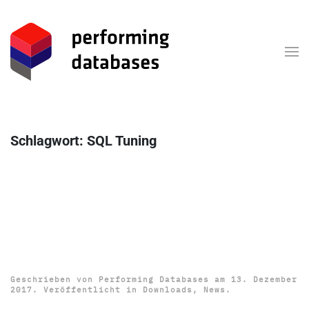
Zum Hauptinhalt springen
Schlagwort:
SQL Tuning
Präsentationen DOAG
Konferenz und IT Tage
Frankfurt 2017 online
Geschrieben von
Performing Databases
am
13. Dezember
2017
. Veröffentlicht in
Downloads
,
News
.