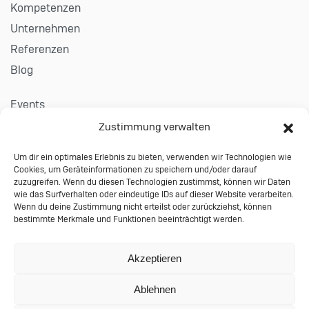
Kompetenzen
Unternehmen
Referenzen
Blog
Events
Karriere
Zustimmung verwalten
Um dir ein optimales Erlebnis zu bieten, verwenden wir Technologien wie
Kontakt
Cookies, um Geräteinformationen zu speichern und/oder darauf
Impressum
zuzugreifen. Wenn du diesen Technologien zustimmst, können wir Daten
wie das Surfverhalten oder eindeutige IDs auf dieser Website verarbeiten.
Datenschutzerklärung
Wenn du deine Zustimmung nicht erteilst oder zurückziehst, können
bestimmte Merkmale und Funktionen beeinträchtigt werden.
Allgemeine Auftragsbedingungen
© 2024 Performing Databases GmbH
Akzeptieren
Wiesauer Straße 27 | 95666 Mitterteich |
Ablehnen
info@performing-db.com