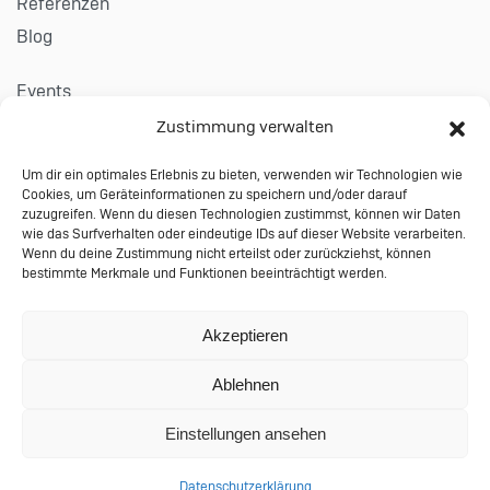
Referenzen
Blog
Events
Karriere
Zustimmung verwalten
Um dir ein optimales Erlebnis zu bieten, verwenden wir Technologien wie
Kontakt
Cookies, um Geräteinformationen zu speichern und/oder darauf
Impressum
zuzugreifen. Wenn du diesen Technologien zustimmst, können wir Daten
wie das Surfverhalten oder eindeutige IDs auf dieser Website verarbeiten.
Datenschutzerklärung
Wenn du deine Zustimmung nicht erteilst oder zurückziehst, können
bestimmte Merkmale und Funktionen beeinträchtigt werden.
Allgemeine Auftragsbedingungen
© 2024 Performing Databases GmbH
Akzeptieren
Wiesauer Straße 27 | 95666 Mitterteich |
Ablehnen
info@performing-db.com
Einstellungen ansehen
Datenschutzerklärung