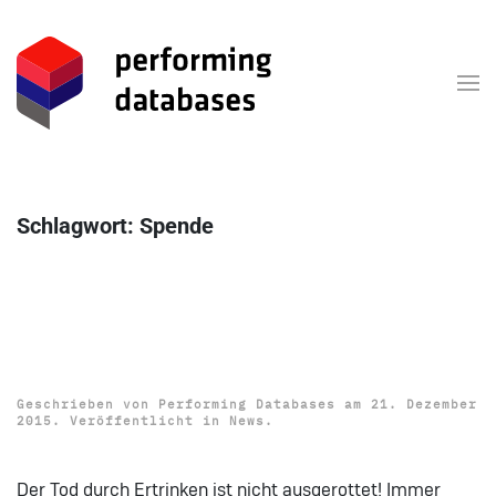
Zum Hauptinhalt springen
Schlagwort:
Spende
Unterstützung der DLRG
Stiftland
Geschrieben von
Performing Databases
am
21. Dezember
2015
. Veröffentlicht in
News
.
Der Tod durch Ertrinken ist nicht ausgerottet! Immer