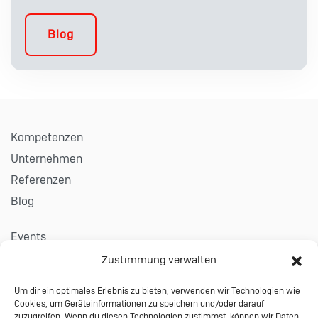
Blog
Kompetenzen
Unternehmen
Referenzen
Blog
Events
Karriere
Zustimmung verwalten
Um dir ein optimales Erlebnis zu bieten, verwenden wir Technologien wie
Kontakt
Cookies, um Geräteinformationen zu speichern und/oder darauf
Impressum
zuzugreifen. Wenn du diesen Technologien zustimmst, können wir Daten