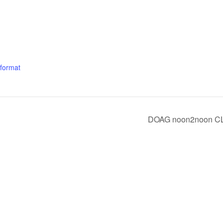
nformat
DOAG noon2noon 