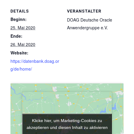
DETAILS
VERANSTALTER
Beginn:
DOAG Deutsche Oracle
25. Mai 2020
Anwendergruppe e.V.
Ende:
26. Mai 2020
Website:
https://datenbank.doag.or
g/de/home/
Klicke hier, um Marketing-Cookies zu
Klicke hier, um Marketing-Cookies zu
akzeptieren und diesen Inhalt zu aktivieren
akzeptieren und diesen Inhalt zu aktivieren